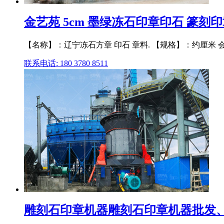
金艺苑 5cm 墨绿冻石印章印石 篆刻
【名称】：辽宁冻石方章 印石 章料. 【规格】：约厘米 
联系电话: 180 3780 8511
雕刻石印章机器雕刻石印章机器批发、促