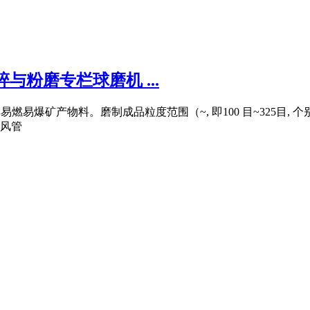
粉磨专栏球磨机 ...
燃易爆矿产物料。磨制成品粒度范围（~, 即100 目~325目, 
风管