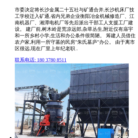
市委决定将长沙金属二十五社与矿通合并,长沙机床厂技
工学校迁入矿通,省内兄弟企业衡阳冶金机械修造厂、江
南机器厂、湘潭电机厂等先后派出干部工人支援工厂建
设。 建厂前,树木岭是荒凉远郊,杂草丛生,附近仅有庙宇
和一所乡村小学,生活和办公条件很简陋。 筹建人员借住
农户家,利用一所守墓的民房"朱氏墓庐"办公。 由于离市
区很远,现在厂里上年纪老职 .
联系电话: 180 3780 8511