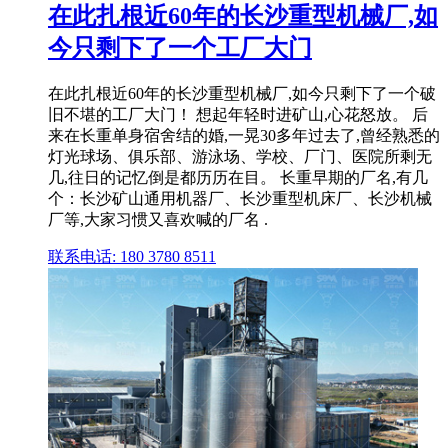
在此扎根近60年的长沙重型机械厂,如
今只剩下了一个工厂大门
在此扎根近60年的长沙重型机械厂,如今只剩下了一个破
旧不堪的工厂大门！ 想起年轻时进矿山,心花怒放。 后
来在长重单身宿舍结的婚,一晃30多年过去了,曾经熟悉的
灯光球场、俱乐部、游泳场、学校、厂门、医院所剩无
几,往日的记忆倒是都历历在目。 长重早期的厂名,有几
个：长沙矿山通用机器厂、长沙重型机床厂、长沙机械
厂等,大家习惯又喜欢喊的厂名 .
联系电话: 180 3780 8511