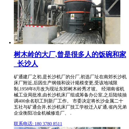
树木岭的大厂,曾是很多人的饭碗和家
_长沙人
矿通建厂之初,是长沙机厂的分厂,初选厂址在南郊长沙机
床厂附近,后因生产纲领和设计规模变更,受该地域限
制,1958年8月改为现址东郊树木岭秀才坡。 经湖南省机
械工业局批准,由长沙机床厂组成筹备办公室,之后陆续抽
调400余名职工到新厂工作。 市委决定将长沙金属二十
五社与矿通合并,长沙机床厂技工学校迁入矿通,省内兄弟
企业衡阳冶金机械修造厂、 .
联系电话: 180 3780 8511