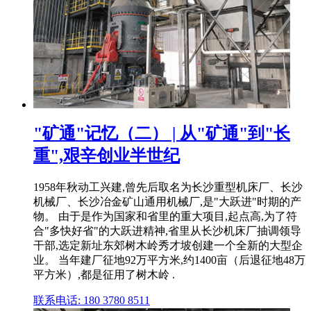
"矿通"记忆（二） | 从"矿通"到"长
重",艰辛创业半世纪
1958年秋动工兴建,曾先后取名为长沙重型机床厂、长沙
机械厂、长沙冶金矿山通用机械厂,是"大跃进"时期的产
物。 由于是作为国家和省里的重大项目,起点高,为了符
合"多快好省"的大跃进精神,省里从长沙机床厂抽调领导
干部,选定新址东郊树木岭秀才坡创建一个全新的大型企
业。 当年建厂征地92万平方米,约1400亩（后退征地48万
平方米）,都是征用了树木岭 .
联系电话: 180 3780 8511