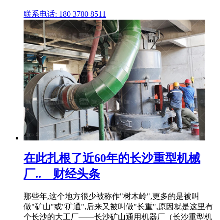
联系电话: 180 3780 8511
在此扎根了近60年的长沙重型机械
厂..__财经头条
那些年,这个地方很少被称作"树木岭",更多的是被叫
做"矿山"或"矿通",后来又被叫做"长重",原因就是这里有
个长沙的大工厂——长沙矿山通用机器厂（长沙重型机