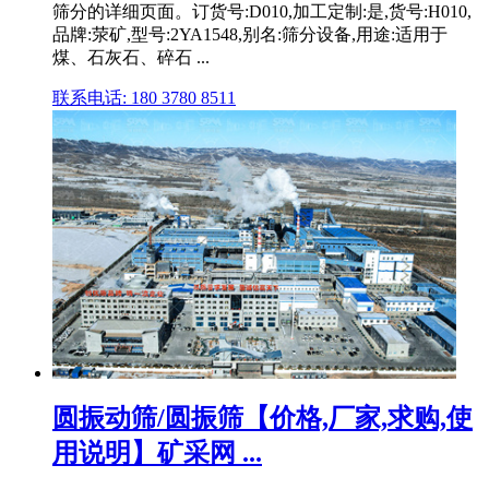
筛分的详细页面。订货号:D010,加工定制:是,货号:H010,
品牌:荥矿,型号:2YA1548,别名:筛分设备,用途:适用于
煤、石灰石、碎石 ...
联系电话: 180 3780 8511
圆振动筛/圆振筛【价格,厂家,求购,使
用说明】矿采网 ...