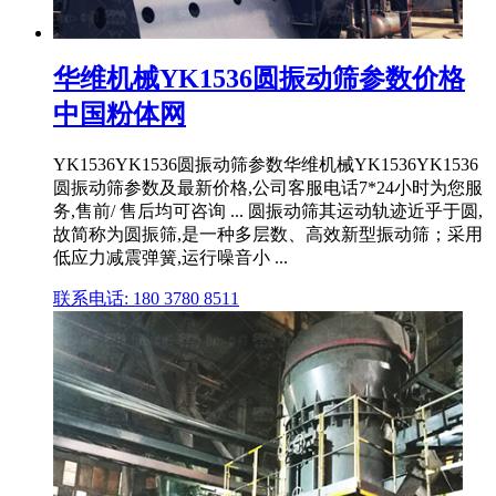
华维机械YK1536圆振动筛参数价格
中国粉体网
YK1536YK1536圆振动筛参数华维机械YK1536YK1536
圆振动筛参数及最新价格,公司客服电话7*24小时为您服
务,售前/ 售后均可咨询 ... 圆振动筛其运动轨迹近乎于圆,
故简称为圆振筛,是一种多层数、高效新型振动筛；采用
低应力减震弹簧,运行噪音小 ...
联系电话: 180 3780 8511