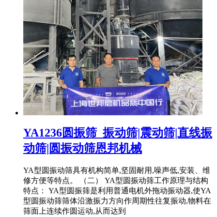
YA1236圆振筛_振动筛|震动筛|直线振
动筛|圆振动筛恩邦机械
YA型圆振动筛具有机构简单,坚固耐用,噪声低,安装、维
修方便等特点。 （二） YA型圆振动筛工作原理与结构
特点： YA型圆振筛是利用普通电机外拖动振动器,使YA
型圆振动筛筛体沿激振力方向作周期性往复振动,物料在
筛面上连续作圆运动,从而达到