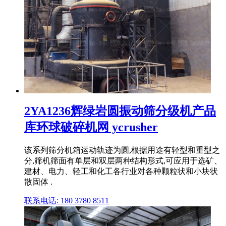
2YA1236辉绿岩圆振动筛分级机产品
库环球破碎机网 ycrusher
该系列筛分机箱运动轨迹为圆,根据用途有轻型和重型之
分,筛机筛面有单层和双层两种结构形式,可应用于选矿、
建材、电力、轻工和化工各行业对各种颗粒状和小块状
散固体 .
联系电话: 180 3780 8511