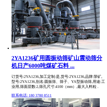
2YA1236矿用圆振动筛矿山震动筛分
机日产6000吨煤矿石料 ...
订货号:2YA1236,加工定制:是,货号:2YA1236,品牌:荥矿,
型号:2YA1236,别名:圆振筛、筛子、YA型振动筛,用途:工
业用,筛面层数:2,筛孔尺寸:4100（mm）,最大入料粒 .
联系电话: 180 3780 8511