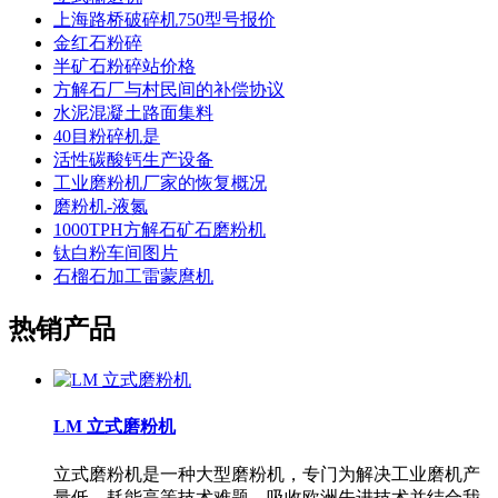
上海路桥破碎机750型号报价
金红石粉碎
半矿石粉碎站价格
方解石厂与村民间的补偿协议
水泥混凝土路面集料
40目粉碎机是
活性碳酸钙生产设备
工业磨粉机厂家的恢复概况
磨粉机-液氮
1000TPH方解石矿石磨粉机
钛白粉车间图片
石榴石加工雷蒙麿机
热销产品
LM 立式磨粉机
立式磨粉机是一种大型磨粉机，专门为解决工业磨机产
量低、耗能高等技术难题，吸收欧洲先进技术并结合我