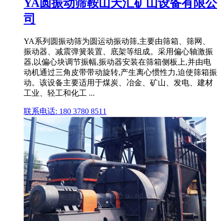
YA圆振动筛鞍山天汇矿山设备有限公
司
YA系列圆振动筛为圆运动振动筛,主要由筛箱、筛网、
振动器、减震弹簧装置、底架等组成。采用偏心轴激振
器,以偏心块调节振幅,振动器安装在筛箱侧板上,并由电
动机通过三角皮带带动旋转,产生离心惯性力,迫使筛箱振
动。该设备主要适用于煤炭、冶金、矿山、发电、建材
工业、轻工和化工 ...
联系电话: 180 3780 8511