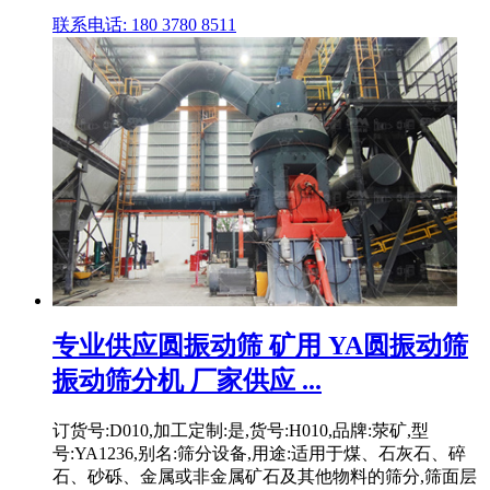
联系电话: 180 3780 8511
专业供应圆振动筛 矿用 YA圆振动筛
振动筛分机 厂家供应 ...
订货号:D010,加工定制:是,货号:H010,品牌:荥矿,型
号:YA1236,别名:筛分设备,用途:适用于煤、石灰石、碎
石、砂砾、金属或非金属矿石及其他物料的筛分,筛面层