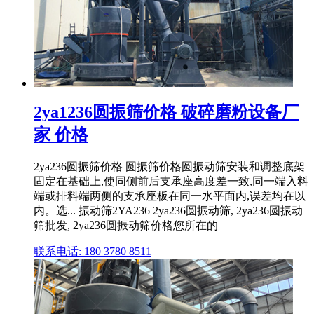
2ya1236圆振筛价格 破碎磨粉设备厂
家 价格
2ya236圆振筛价格 圆振筛价格圆振动筛安装和调整底架
固定在基础上,使同侧前后支承座高度差一致,同一端入料
端或排料端两侧的支承座板在同一水平面内,误差均在以
内。选... 振动筛2YA236 2ya236圆振动筛, 2ya236圆振动
筛批发, 2ya236圆振动筛价格您所在的
联系电话: 180 3780 8511