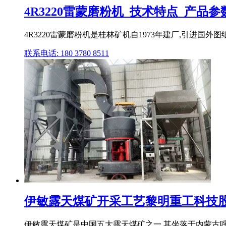
4R3220雷蒙磨粉机_技术特点_产品
4R3220雷蒙磨粉机是桂林矿机自1973年建厂,引进国外图
联系电话: 180 3780 8511
伊敏露天煤矿开采工艺黎明重工科技
伊敏露天煤矿是中国五大露天煤矿之一,其坐落于内蒙古呼伦