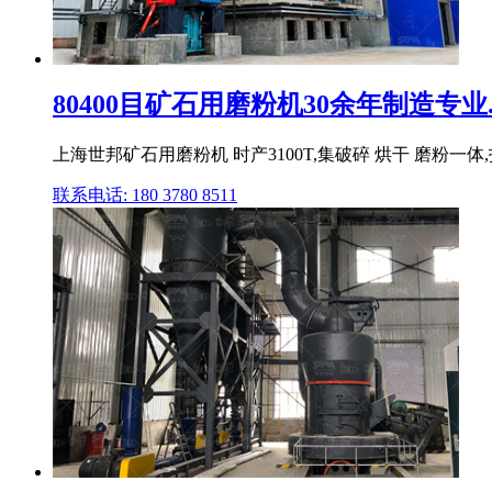
80400目矿石用磨粉机30余年制造专业..
上海世邦矿石用磨粉机 时产3100T,集破碎 烘干 磨粉一
联系电话: 180 3780 8511