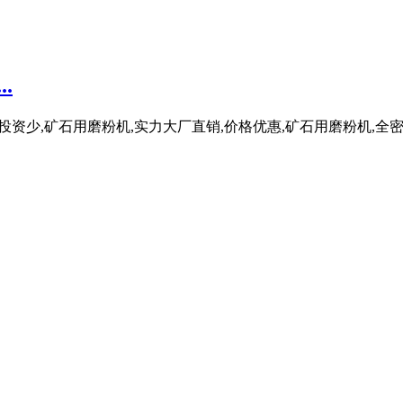
.
体,投资少,矿石用磨粉机,实力大厂直销,价格优惠,矿石用磨粉机,全