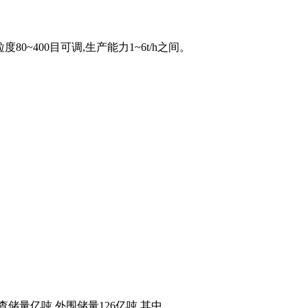
0~400目可调,生产能力1~6t/h之间。
亿吨,外围储量126亿吨,其中 .