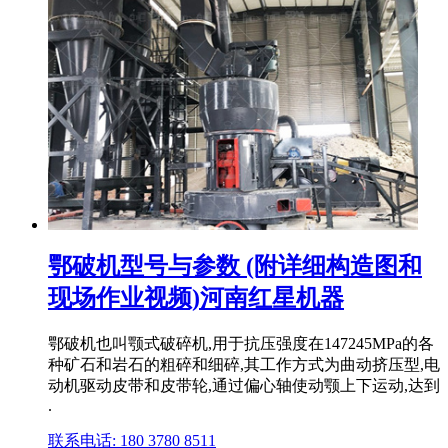
鄂破机型号与参数 (附详细构造图和
现场作业视频)河南红星机器
鄂破机也叫颚式破碎机,用于抗压强度在147245MPa的各
种矿石和岩石的粗碎和细碎,其工作方式为曲动挤压型,电
动机驱动皮带和皮带轮,通过偏心轴使动颚上下运动,达到
.
联系电话: 180 3780 8511