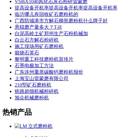
VSI6X1040风化石灰石粉碎雷蒙磨
提高设备开机率提高设备开机率提高设备开机率
临沂哪儿有回收矿石磨粉机的
广西防城港市方解石梯形磨粉机什么牌子好
悬辊磨产量多大？T-H
白泥高岭土矿郑州生产石粉机械加
白云石方解石粉碎机
施工现场用矿石磨粉机
煅烧石英石
黎明重工科技磨粉机宣传片
石墨电极加工方法
广东连州重质碳酸钙磨粉机报价
上海宝山雷蒙磨有限公司
210型矿石磨粉机
铁路超细机械粉碎机
旭众机械磨粉机
热销产品