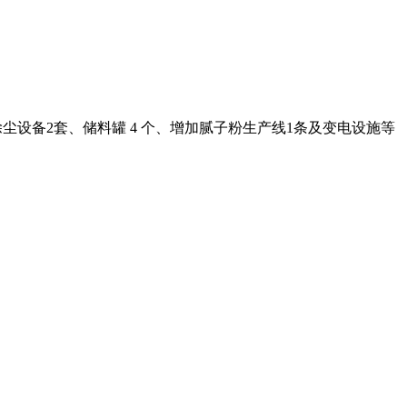
沖除尘设备2套、储料罐 4 个、增加腻子粉生产线1条及变电设施等