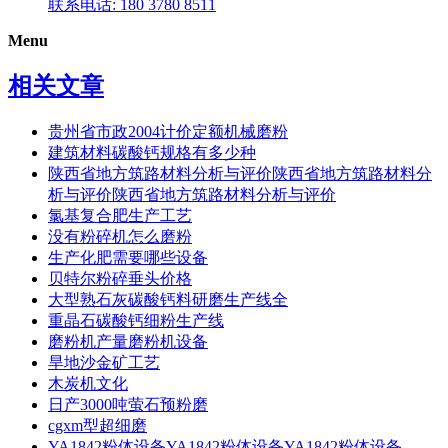
联系电话: 180 3780 8511
Menu
相关文章
贵州省市政2004计价定额机械磨粉
建筑材料碳酸钙规格有多少种
陕西省地方筑路材料分析与评价陕西省地方筑路材料分
析与评价陕西省地方筑路材料分析与评价
氯基复合肥生产工艺
没有粉碎机怎么磨粉
生产化肥需要哪些设备
贝特尔粉碎垂头价格
大型熟石灰碳酸钙料研磨生产线全
重晶石碳酸钙细粉生产线
磨粉机产量磨粉机设备
旱地沙金矿工艺
木炭机文化
日产3000吨萤石预粉磨
cgxm型超细磨
YA1842粉体设备YA1842粉体设备YA1842粉体设备