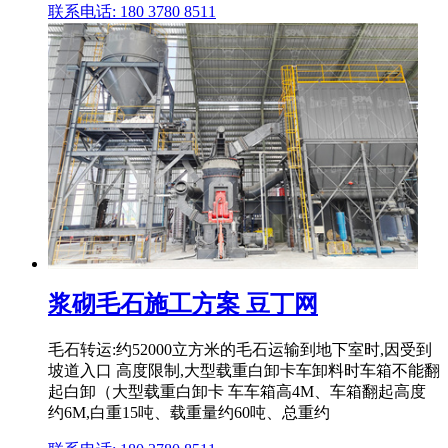
联系电话: 180 3780 8511
浆砌毛石施工方案 豆丁网
毛石转运:约52000立方米的毛石运输到地下室时,因受到
坡道入口 高度限制,大型载重白卸卡车卸料时车箱不能翻
起白卸（大型载重白卸卡 车车箱高4M、车箱翻起高度
约6M,白重15吨、载重量约60吨、总重约