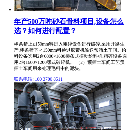
年产500万吨砂石骨料项目,设备怎么
选？如何进行配置？
棒条筛上≥150mm料进入粗碎设备进行破碎,采用开路生
产,棒条筛下＜150mm料通过胶带机输送预筛土车间。给
料设备选用2台6000×1600棒条式振动给料机,粗碎设备选
用2台1600×1200颚式破碎机。 （2）预筛土车间工艺预
筛土车间用来处理毛料中的泥块。
联系电话: 180 3780 8511