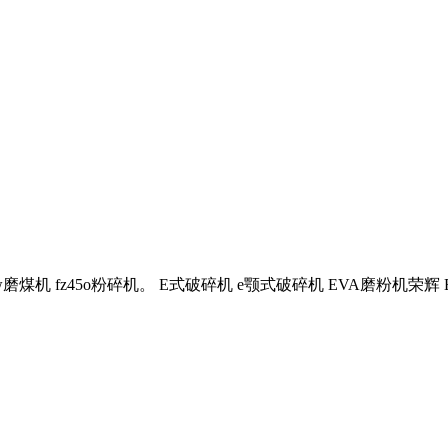
w磨煤机 fz45o粉碎机。 E式破碎机 e颚式破碎机 EVA磨粉机荣辉 E