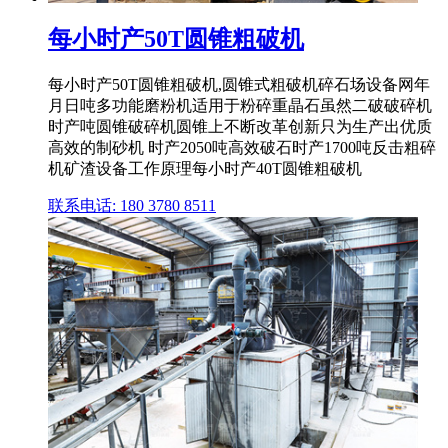
每小时产50T圆锥粗破机
每小时产50T圆锥粗破机,圆锥式粗破机碎石场设备网年
月日吨多功能磨粉机适用于粉碎重晶石虽然二破破碎机
时产吨圆锥破碎机圆锥上不断改革创新只为生产出优质
高效的制砂机 时产2050吨高效破石时产1700吨反击粗碎
机矿渣设备工作原理每小时产40T圆锥粗破机
联系电话: 180 3780 8511