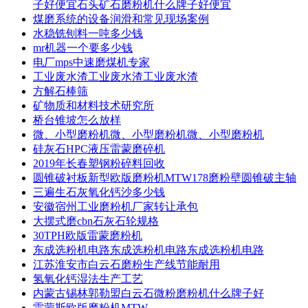
子好便宜石头矿石磨粉机什么牌子好便宜
煤磨系统的设备润滑和常见现场案例
水稳铣刨料一吨多少钱
mr机器一个要多少钱
电厂mps中速磨煤机专家
工业废水渣工业废水渣工业废水渣
方解石棒筛
矿物质和材料技术研究所
桥台锥坡怎么放样
微、小型磨粉机微、小型磨粉机微、小型磨粉机
硅灰石HPC液压雷蒙磨碎机
2019年长春塑钢粉碎料回收
圆锥破衬板新型欧版磨粉机MTW178磨粉壁圆锥破主轴
三遍生石灰氧化钙沙多少钱
安徽宿州工业磨粉机厂家转让承包
大摆式磨cbn石灰石轮规格
30TPH欧版雷蒙磨粉机
东成选粉机电路东成选粉机电路东成选粉机电路
江苏淮安市白云石磨粉生产线节能耐用
氢氧化钙湿法生产工艺
内蒙古锡林郭勒盟白云石微粉磨粉机什么牌子好
雷蒙斯欧版磨粉机MTW