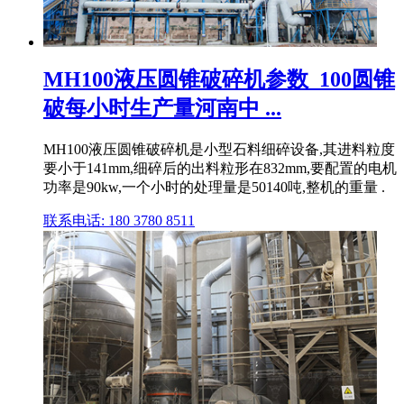
MH100液压圆锥破碎机参数_100圆锥
破每小时生产量河南中 ...
MH100液压圆锥破碎机是小型石料细碎设备,其进料粒度
要小于141mm,细碎后的出料粒形在832mm,要配置的电机
功率是90kw,一个小时的处理量是50140吨,整机的重量 .
联系电话: 180 3780 8511